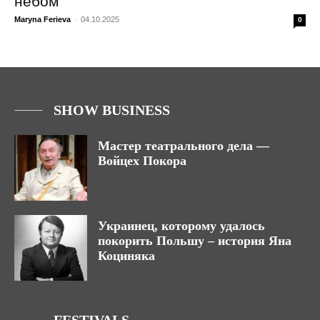
небом
Maryna Ferieva
-
04.10.2025
0
SHOW BUSINESS
Мастер театрального дела —
Войцех Покора
Украинец, которому удалось
покорить Польшу – история Яна
Коциняка