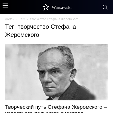
Warsawski
Домой
Теги
творчество Стефана Жеромского
Тег: творчество Стефана
Жеромского
Творческий путь Стефана Жеромского –