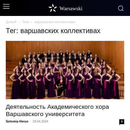
Warsawski
Домой
Теги
варшавских коллективах
Тег: варшавских коллективах
Деятельность Академического хора
Варшавского университета
Solomia Herun
-
18.04.2024
0