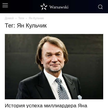
Warsawski
Домой
Теги
Ян Кульчик
Тег: Ян Кульчик
История успеха миллиардера Яна