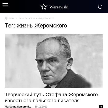
Warsawski
Домой
Теги
жизнь Жеромского
Тег: жизнь Жеромского
Творческий путь Стефана Жеромского –
известного польского писателя
Marianna Semerenko
-
18.11.2023
0