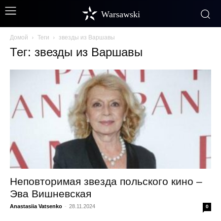
Warsawski
Домой
Теги
звезды из Варшавы
Тег: звезды из Варшавы
Неповторимая звезда польского кино –
Эва Вишневская
Anastasiia Vatsenko
-
28.11.2024
0