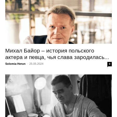
Михал Байор – история польского
актера и певца, чья слава зародилась...
Solomia Herun
-
25.05.2024
0