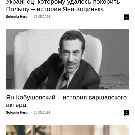
Украинец, которому удалось покорить
Польшу – история Яна Коциняка
Solomia Herun
-
25.05.2024
0
Ян Кобушевский – история варшавского
актера
Solomia Herun
-
25.05.2024
0