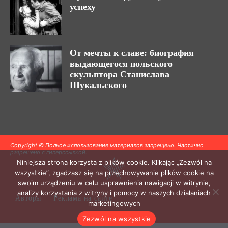
успеху
От мечты к славе: биография
выдающегося польского
скульптора Станислава
Шукальского
Copyright © Полное использование материалов запрещено. Частично
разрешено с гиперссылкой.
Niniejsza strona korzysta z plików cookie. Klikając „Zezwól na
wszystkie”, zgadzasz się na przechowywanie plików cookie na
swoim urządzeniu w celu usprawnienia nawigacji w witrynie,
analizy korzystania z witryny i pomocy w naszych działaniach
Авторы
Реклама на сайте
marketingowych
Zezwól na wszystkie