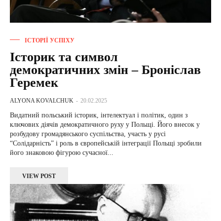
ІСТОРІЇ УСПІХУ
Історик та символ
демократичних змін – Броніслав
Геремек
ALYONA KOVALCHUK
-
20.02.2025
Видатний польський історик, інтелектуал і політик, один з
ключових діячів демократичного руху у Польщі. Його внесок у
розбудову громадянського суспільства, участь у русі
“Солідарність” і роль в європейській інтеграції Польщі зробили
його знаковою фігурою сучасної...
VIEW POST