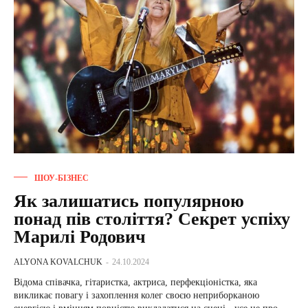
ШОУ-БІЗНЕС
Як залишатись популярною
понад пів століття? Секрет успіху
Марилі Родович
ALYONA KOVALCHUK
-
24.10.2024
Відома співачка, гітаристка, актриса, перфекціоністка, яка
викликає повагу і захоплення колег своєю неприборканою