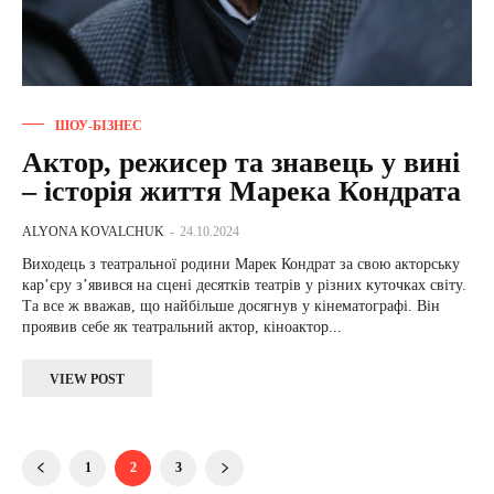
ШОУ-БІЗНЕС
Актор, режисер та знавець у вині
– історія життя Марека Кондрата
ALYONA KOVALCHUK
-
24.10.2024
Виходець з театральної родини Марек Кондрат за свою акторську
карʼєру зʼявився на сцені десятків театрів у різних куточках світу.
Та все ж вважав, що найбільше досягнув у кінематографі. Він
проявив себе як театральний актор, кіноактор...
VIEW POST
1
2
3