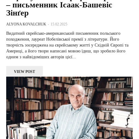
– письменник Ісаак-Башевіс
Зінґер
ALYONA KOVALCHUK
-
15.02.2025
Видатний єврейсько-американський письменник польського
походження, лауреат Нобелівської премії з літератури. Його
творчість зосереджена на єврейському житті у Східній Європі та
Америці, а його твори написані мовою їдиш, що зробило його
одним з найвідоміших авторів цієї...
VIEW POST