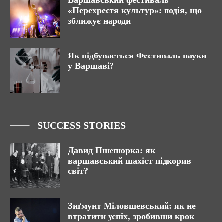
«Перехрестя культур»: подія, що
зближує народи
Як відбувається Фестиваль науки
у Варшаві?
SUCCESS STORIES
Давид Пшепюрка: як
варшавський шахіст підкорив
світ?
Зиґмунт Міловшевський: як не
втратити успіх, зробивши крок