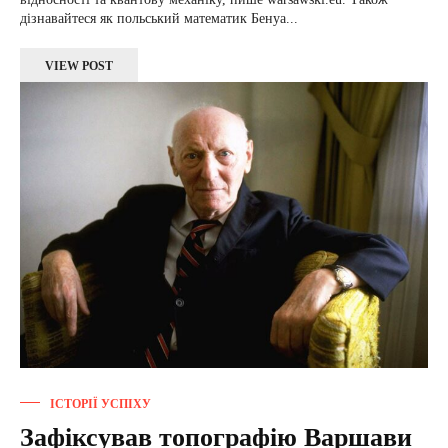
дізнавайтеся як польський математик Бенуа...
VIEW POST
ІСТОРІЇ УСПІХУ
Зафіксував топографію Варшави