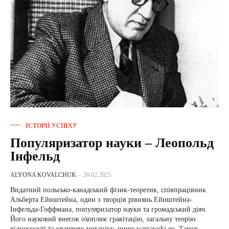
ІСТОРІЇ УСПІХУ
Популяризатор науки – Леопольд
Інфельд
ALYONA KOVALCHUK
-
20.02.2025
Видатний польсько-канадський фізик-теоретик, співпрацівник
Альберта Ейнштейна, один з творців рівнянь Ейнштейна-
Інфельда-Гоффмана, популяризатор науки та громадський діяч.
Його науковий внесок охоплює гравітацію, загальну теорію
відносності та квантову механіку, пише warsawski.eu. Також