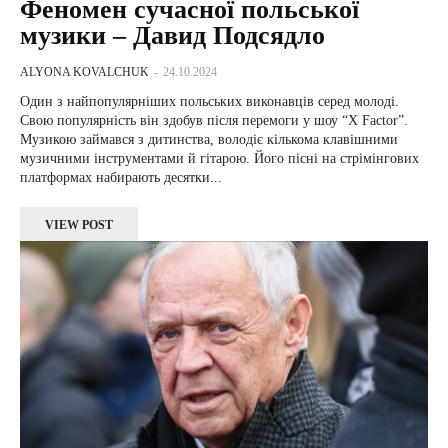
Феномен сучасної польської
музики – Давид Подсядло
ALYONA KOVALCHUK
-
24.10.2024
Один з найпопулярніших польських виконавців серед молоді.
Свою популярність він здобув після перемоги у шоу “X Factor”.
Музикою займався з дитинства, володіє кількома клавішними
музичними інструментами й гітарою. Його пісні на стрімінгових
платформах набирають десятки...
VIEW POST