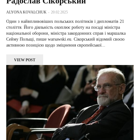
Радослав Сікорський
ALYONA KOVALCHUK
-
20.02.2025
Один з найвпливовіших польських політиків і дипломатів 21
століття. Його діяльність охоплює роботу на посаді міністра
національної оборони, міністра закордонних справ і маршалка
Сейму Польщі, пише warsawski.eu. Сікорський відомий своєю
активною позицією щодо зміцнення європейської...
VIEW POST