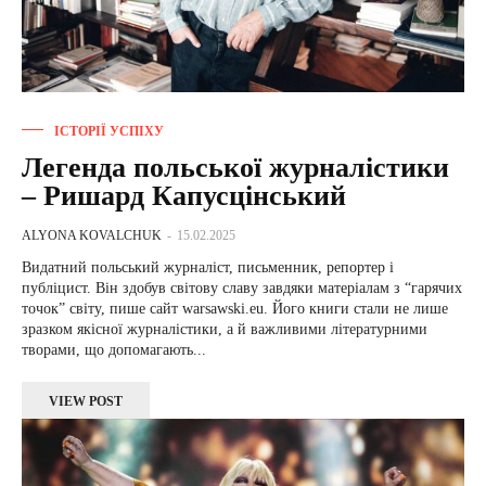
ІСТОРІЇ УСПІХУ
Легенда польської журналістики
– Ришард Капусцінський
ALYONA KOVALCHUK
-
15.02.2025
Видатний польський журналіст, письменник, репортер і
публіцист. Він здобув світову славу завдяки матеріалам з “гарячих
точок” світу, пише сайт warsawski.eu. Його книги стали не лише
зразком якісної журналістики, а й важливими літературними
творами, що допомагають...
VIEW POST