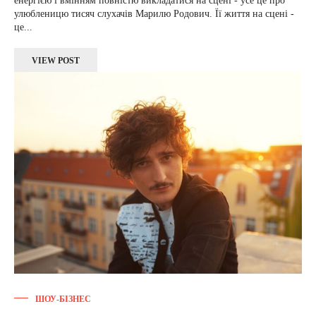
енергією і вмінням повністю викладатися на сцені - усе це про
улюбленицю тисяч слухачів Марилю Родович. Її життя на сцені -
це...
VIEW POST
ШОУ-БІЗНЕС