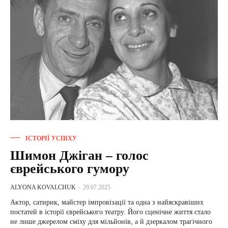
ІСТОРІЇ УСПІХУ
Шимон Джіган – голос
єврейського гумору
ALYONA KOVALCHUK
-
29.07.2025
Актор, сатирик, майстер імпровізації та одна з найяскравіших
постатей в історії єврейського театру. Його сценічне життя стало
не лише джерелом сміху для мільйонів, а й дзеркалом трагічного