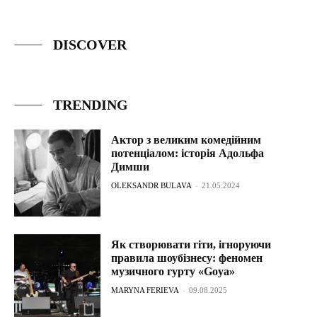
DISCOVER
TRENDING
Актор з великим комедійним
потенціалом: історія Адольфа
Димши
OLEKSANDR BULAVA
-
21.05.2024
Як створювати гіти, ігноруючи
правила шоубізнесу: феномен
музичного гурту «Goya»
MARYNA FERIEVA
-
09.08.2025