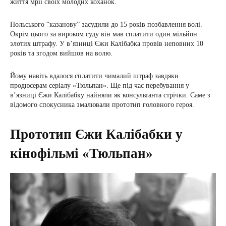
життя мрії своїх молодих коханок.
Польського “казанову” засудили до 15 років позбавлення волі.
Окрім цього за вироком суду він мав сплатити один мільйон
злотих штрафу. У в’язниці Єжи Калібабка провів неповних 10
років та згодом вийшов на волю.
Йому навіть вдалося сплатити чималий штраф завдяки
продюсерам серіалу «Тюльпан». Ще під час перебування у
в’язниці Єжи Калібабку найняли як консультанта стрічки. Саме з
відомого спокусника змалювали прототип головного героя.
Прототип Єжи Калібабки у
кінофільмі «Тюльпан»