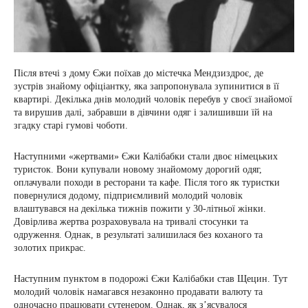
Після втечі з дому Єжи поїхав до містечка Мендзиздроє, де
зустрів знайому офіціантку, яка запропонувала зупинитися в її
квартирі. Декілька днів молодий чоловік перебув у своєї знайомої
та вирушив далі, забравши в дівчини одяг і залишивши їй на
згадку старі гумові чоботи.
Наступними «жертвами» Єжи Калібабки стали двоє німецьких
туристок. Вони купували новому знайомому дорогий одяг,
оплачували походи в ресторани та кафе. Після того як туристки
повернулися додому, підприємливий молодий чоловік
влаштувався на декілька тижнів пожити у 30-літньої жінки.
Довірлива жертва розраховувала на тривалі стосунки та
одруження. Однак, в результаті залишилася без коханого та
золотих прикрас.
Наступним пунктом в подорожі Єжи Калібабки став Щецин. Тут
молодий чоловік намагався незаконно продавати валюту та
одночасно працювати сутенером. Однак, як з’ясувалося