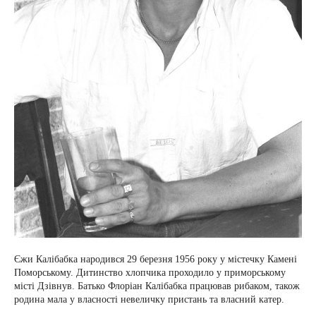
Єжи Калібабка народився 29 березня 1956 року у містечку Камені
Поморському. Дитинство хлопчика проходило у приморському
місті Дзівнув. Батько Флоріан Калібабка працював рибаком, також
родина мала у власності невеличку пристань та власний катер.