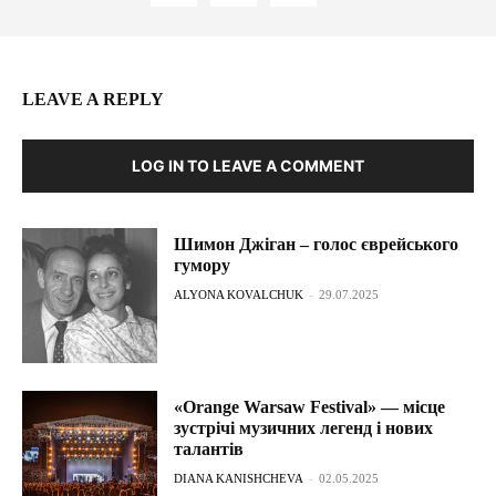
LEAVE A REPLY
LOG IN TO LEAVE A COMMENT
Шимон Джіган – голос єврейського
гумору
ALYONA KOVALCHUK
-
29.07.2025
«Orange Warsaw Festival» — місце
зустрічі музичних легенд і нових
талантів
DIANA KANISHCHEVA
-
02.05.2025