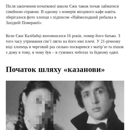
Після закінчення початкової школи Єжи також почав займатися
сімейною справою. В одному з номерів місцевого кафе навіть
зберігалося фото хлопця з підписом «Наймолодший рибалка в
Західній Померанії».
Коли Єжи Калібабці виповнилося 16 років, помер його батько. З
того часу утримання сім’ї лягло на його юні плечі. У 21-річному
віці хлопець в черговий раз сильно посварився з матір’ю та пішов
з дому в тому, в чому був – в гумових чоботах та бідному одязі.
Початок шляху «казанови»