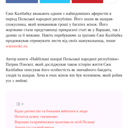
Єжи Калібабку вважають одним з найвідоміших аферистів в
період Польської народної республіки. Його знали як шахрая-
спокусника, який виманював гроші у багатих жінок. Його
жертвами стали представниці прекрасної статі як у Варшаві, так і
далеко за її межами. Навіть перебуваючи за ґратами Єжи Калібабка
продовжував отримувати листи від своїх шанувальниць, пише
warsawski.eu
.
Автор книги «Найбільші шахраї Польської народної республіки»
Патрик Плескот, який досліджував також історію життя Єжи
Калібабки описував його особистість як звичайного бандита,
злодія та шахрая. Хоча в очах жінок він був чоловіком, який робив
усе з любові.
Бідне дитинство та бажання вибитися в люди
Початок шляху «казанови»
Варшава та кримінальна практика по всій Польщі
Арешт та судовий вирок