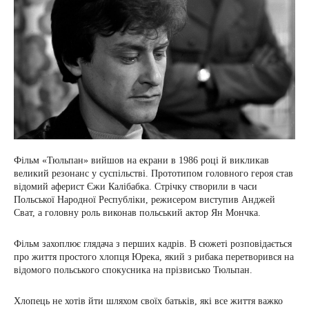
Фільм «Тюльпан» вийшов на екрани в 1986 році й викликав
великий резонанс у суспільстві. Прототипом головного героя став
відомий аферист Єжи Калібабка. Стрічку створили в часи
Польської Народної Республіки, режисером виступив Анджей
Сват, а головну роль виконав польський актор Ян Мончка.
Фільм захоплює глядача з перших кадрів. В сюжеті розповідається
про життя простого хлопця Юрека, який з рибака перетворився на
відомого польського спокусника на прізвисько Тюльпан.
Хлопець не хотів йти шляхом своїх батьків, які все життя важко