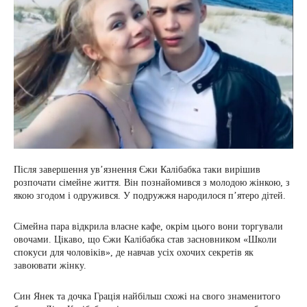
Після завершення ув’язнення Єжи Калібабка таки вирішив
розпочати сімейне життя. Він познайомився з молодою жінкою, з
якою згодом і одружився. У подружжя народилося п’ятеро дітей.
Сімейна пара відкрила власне кафе, окрім цього вони торгували
овочами. Цікаво, що Єжи Калібабка став засновником «Школи
спокуси для чоловіків», де навчав усіх охочих секретів як
завоювати жінку.
Син Янек та дочка Грація найбільш схожі на свого знаменитого