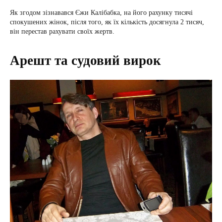
Як згодом зізнавався Єжи Калібабка, на його рахунку тисячі
спокушених жінок, після того, як їх кількість досягнула 2 тисяч,
він перестав рахувати своїх жертв.
Арешт та судовий вирок