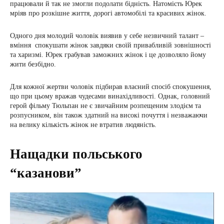
працювали й так не змогли подолати бідність. Натомість Юрек
мріяв про розкішне життя, дорогі автомобілі та красивих жінок.
Одного дня молодий чоловік виявив у себе незвичний талант –
вміння спокушати жінок завдяки своїй привабливій зовнішності
та харизмі. Юрек грабував заможних жінок і це дозволяло йому
жити безбідно.
Для кожної жертви чоловік підбирав власний спосіб спокушення,
що при цьому вражав чудесами винахідливості. Однак, головний
герой фільму Тюльпан не є звичайним розпещеним злодієм та
розпусником, він також здатний на високі почуття і незважаючи
на велику кількість жінок не втратив людяність.
Нащадки польського
“казанови”