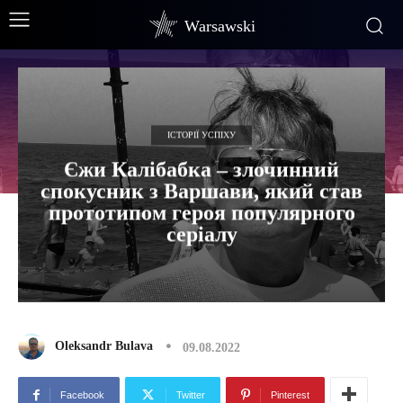
Warsawski
ІСТОРІЇ УСПІХУ
Єжи Калібабка – злочинний
спокусник з Варшави, який став
прототипом героя популярного
серіалу
Oleksandr Bulava
09.08.2022
Facebook
Twitter
Pinterest