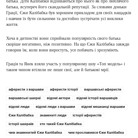
батька. Діти Калібабки відзиваються про нього як про люблячого
батька, всупереч його скандальній репутації. За словами доньки
Грації, Єжи Калібабка був хорошим прикладом для своїх нащадків
і навчив їх бути сильними та достойно зустрічати усі виклики
життя.
Хоча в дитинстві вони сприймали популярність свого батька
скоріше негативно, ніж позитивно. На що Єжи Калібабка завжди
говорив їм, коли вони виростуть, усе побачать і зрозуміють.
Грація та Янек взяли участь у популярному шоу «Топ модель» і
таким чином втілили не лише свої, але й батькові мрії.
аферисти з варшави
аферисти історії
варшавські аферисти
варшавські шахраї
відомі актори
відомі історії варшавців
відомі люди
відомі люди з варшави
відомі мешканці варшави
Єжи Калібабка
знамениті люди
історії аферистів
історії шахраїв
хто такий Єжи Калібабка
чим знаменитий Єжи Калібабка
чим прославився Єжи Калібабка