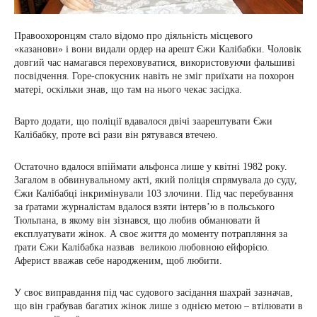
Правоохоронцям стало відомо про діяльність місцевого
«казанови» і вони видали ордер на арешт Єжи Калібабки. Чоловік
довгий час намагався переховуватися, використовуючи фальшиві
посвідчення. Горе-спокусник навіть не зміг приїхати на похорон
матері, оскільки знав, що там на нього чекає засідка.
Варто додати, що поліції вдавалося двічі заарештувати Єжи
Калібабку, проте всі рази він рятувався втечею.
Остаточно вдалося впіймати альфонса лише у квітні 1982 року.
Загалом в обвинувальному акті, який поліція спрямувала до суду,
Єжи Калібабці інкримінували 103 злочини. Під час перебування
за ґратами журналістам вдалося взяти інтерв’ю в польського
Тюльпана, в якому він зізнався, що любив обманювати й
експлуатувати жінок. А своє життя до моменту потрапляння за
ґрати Єжи Калібабка назвав великою любовною ейфорією.
Аферист вважав себе народженим, щоб любити.
У своє виправдання під час судового засідання шахрай зазначав,
що він грабував багатих жінок лише з однією метою – втілювати в