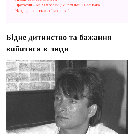
Прототип Єжи Калібабки у кінофільмі «Тюльпан»
Нащадки польського “казанови”
Бідне дитинство та бажання
вибитися в люди