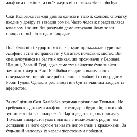
альфонса на жінок, а своїх жертв він називав «kocmołuchy».
Єжи Калібабка завжди діяв за однією й тією ж схемою: спочатку
входив у довіру та заводив роман. Часто чоловік представлявся
ювеліром і жінки без роздумів демонстрували йому золоті
прикраси, які він згодом викрадав.
Полюбляв він і курортні містечка, куди приїжджали туристки.
Альфонс встиг попрацювати у багатьох польських містах. Він
спеціалізувався на багатих жінках, які проживали у Варшаві,
Щецині, Зеленій Гурі, адже саме тут найлегше було знайти
заможних жертв. Єжи Калібабка вводив в оману жінок
стверджуючи, що він все робить лише з любові і є своєрідним
Робін Гудом. Однак, в реальності він був звичайним злодієм та
аферистом.
За свої діяння Єжи Калібабка отримав прізвисько Тюльпан. Не
гребував крадіжками альфонс і господарів будинків, в яких він
зупинявся під час подорожей. Варто додати, що як прислугу
Тюльпан використовував підлітків з незаможних родин, які
доглядали за його одягом та навіть допомагали з крадіжками. За
будь-який непослух їх карали жорстокими побоями.