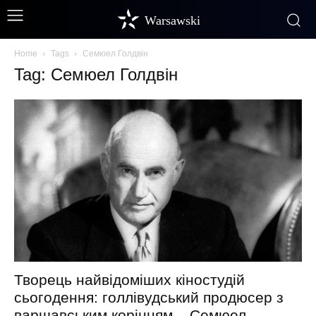
Warsawski
Home
Tags
Семюел Голдвін
Tag: Семюел Голдвін
Творець найвідоміших кіностудій
сьогодення: голлівудський продюсер з
варшавським корінням – Семюел...