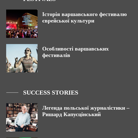
Історія варшавського фестивалю
єврейської культури
Особливості варшавських
фестивалів
SUCCESS STORIES
Легенда польської журналістики –
Ришард Капусцінський