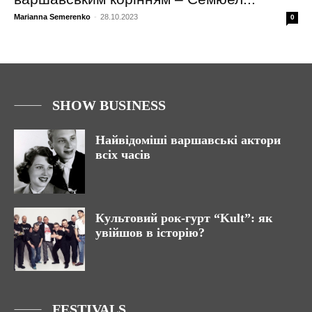
Marianna Semerenko
-
28.10.2023
0
SHOW BUSINESS
Найвідоміші варшавські актори
всіх часів
Культовий рок-гурт “Kult”: як
увійшов в історію?
FESTIVALS