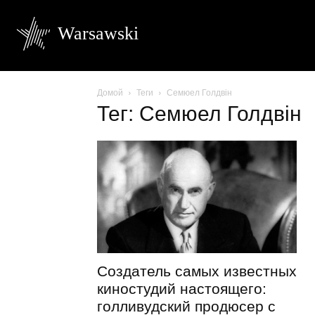
Warsawski
Домой
Теги
Семюел Голдвін
Тег: Семюел Голдвін
Создатель самых известных
киностудий настоящего:
голливудский продюсер с