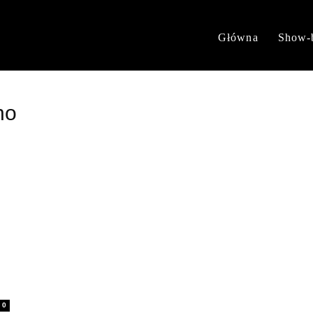
Główna
Show-
no
0