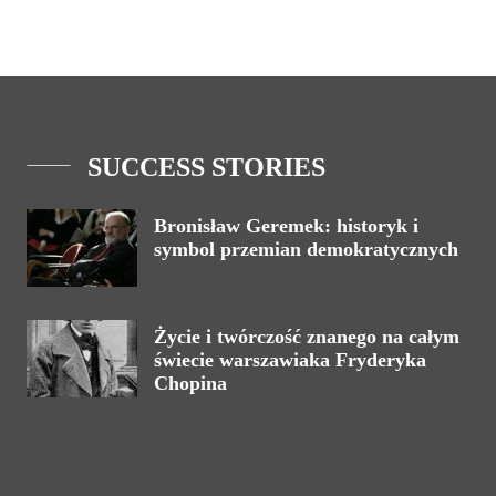
SUCCESS STORIES
Bronisław Geremek: historyk i
symbol przemian demokratycznych
Życie i twórczość znanego na całym
świecie warszawiaka Fryderyka
Chopina