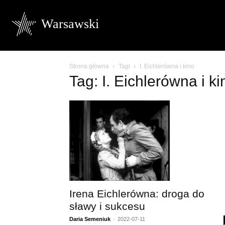
Warsawski
Strona główna
Tagi
I. Eichlerówna i kino
Tag: I. Eichlerówna i ki
Irena Eichlerówna: droga do
sławy i sukcesu
Daria Semeniuk
-
2022-07-11