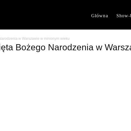
Główna
Show-
 Narodzenia w Warszawie w minionym wieku
więta Bożego Narodzenia w Wars