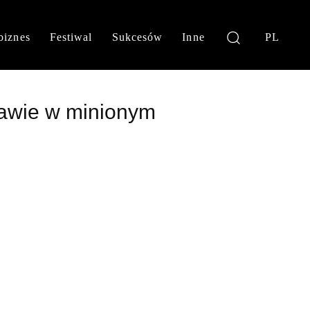
biznes
Festiwal
Sukcesów
Inne
PL
zawie w minionym