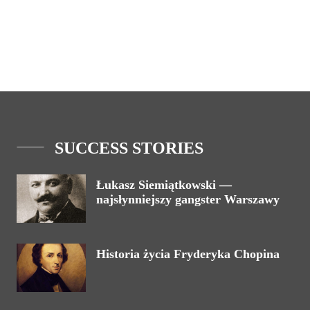
SUCCESS STORIES
Łukasz Siemiątkowski —
najsłynniejszy gangster Warszawy
Historia życia Fryderyka Chopina