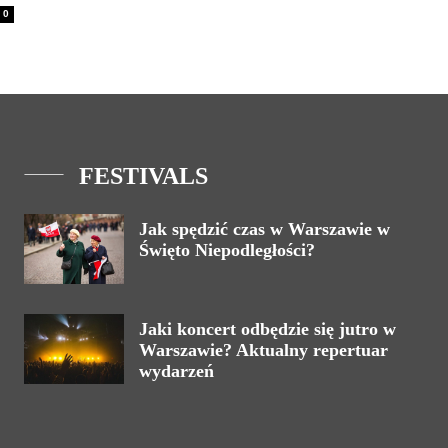
0
FESTIVALS
Jak spędzić czas w Warszawie w
Święto Niepodległości?
Jaki koncert odbędzie się jutro w
Warszawie? Aktualny repertuar
wydarzeń