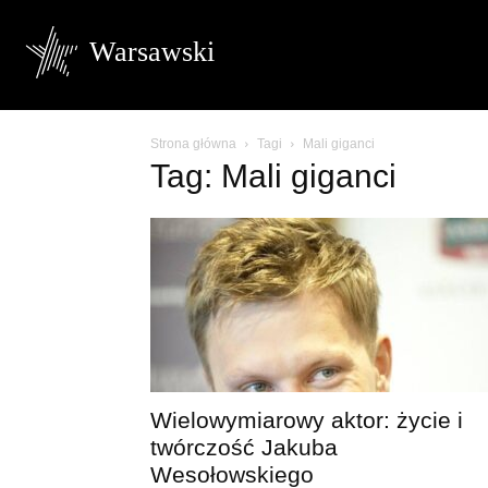
Warsawski
Strona główna
Tagi
Mali giganci
Tag: Mali giganci
Wielowymiarowy aktor: życie i
twórczość Jakuba
Wesołowskiego