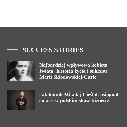
SUCCESS STORIES
Najbardziej wpływowa kobieta
świata: historia życia i sukcesu
Marii Skłodowskiej-Curie
Jak komik Mikołaj Cieślak osiągnął
sukces w polskim show-biznesie