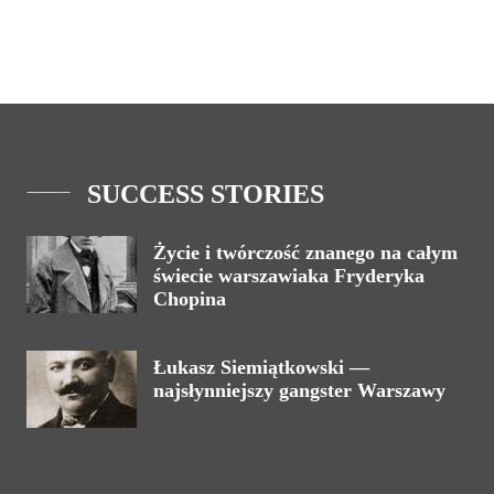
SUCCESS STORIES
Życie i twórczość znanego na całym
świecie warszawiaka Fryderyka
Chopina
Łukasz Siemiątkowski —
najsłynniejszy gangster Warszawy