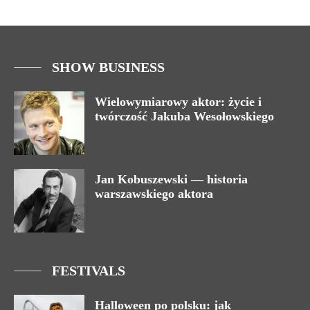
SHOW BUSINESS
Wielowymiarowy aktor: życie i
twórczość Jakuba Wesołowskiego
Jan Kobuszewski — historia
warszawskiego aktora
FESTIVALS
Halloween po polsku: jak