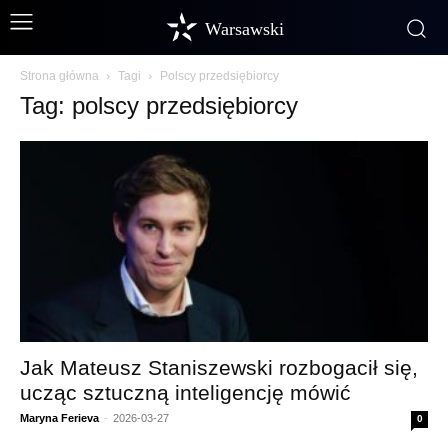
Warsawski
Strona główna
Tagi
Polscy przedsiębiorcy
Tag: polscy przedsiębiorcy
Jak Mateusz Staniszewski rozbogacił się,
ucząc sztuczną inteligencję mówić
Maryna Ferieva
-
2026-03-27
0