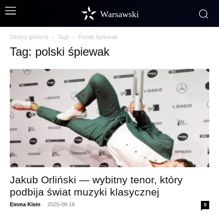
Warsawski
Strona główna
Tagi
Polski śpiewak
Tag: polski śpiewak
Jakub Orliński — wybitny tenor, który
podbija świat muzyki klasycznej
Emma Klein
-
2025-08-16
0