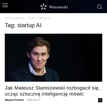
Warsawski
Strona główna
Tagi
Startup AI
Tag: startup AI
Jak Mateusz Staniszewski rozbogacił się,
ucząc sztuczną inteligencję mówić
Maryna Ferieva
-
2026-03-27
0