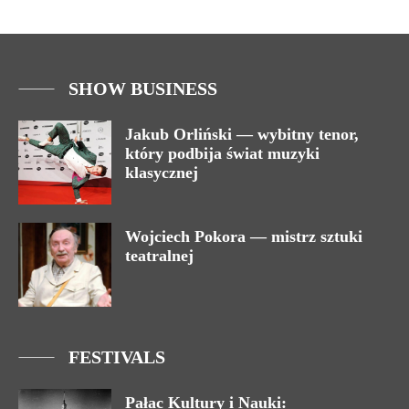
SHOW BUSINESS
Jakub Orliński — wybitny tenor,
który podbija świat muzyki
klasycznej
Wojciech Pokora — mistrz sztuki
teatralnej
FESTIVALS
Pałac Kultury i Nauki: