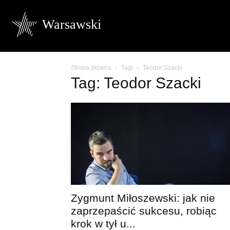
Warsawski
Strona główna
Tagi
Teodor Szacki
Tag: Teodor Szacki
Zygmunt Miłoszewski: jak nie
zaprzepaścić sukcesu, robiąc
krok w tył u...