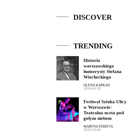
DISCOVER
TRENDING
Historia
warszawskiego
humorysty Stefana
Wiecheckiego
OLENA KAPKAN
-
2024-04-18
Festiwal Sztuka Ulicy
w Warszawie:
Teatralna uczta pod
gołym niebem
MARYNA FERIEVA
-
2025-10-04