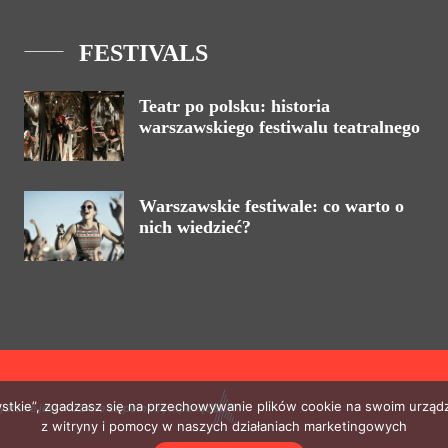
FESTIVALS
Teatr po polsku: historia
warszawskiego festiwalu teatralnego
Warszawskie festiwale: co warto o
nich wiedzieć?
zystkie”, zgadzasz się na przechowywanie plików cookie na swoim urządz
ystanie jest możliwe za pomocą hiperłącza.
z witryny i pomocy w naszych działaniach marketingowych