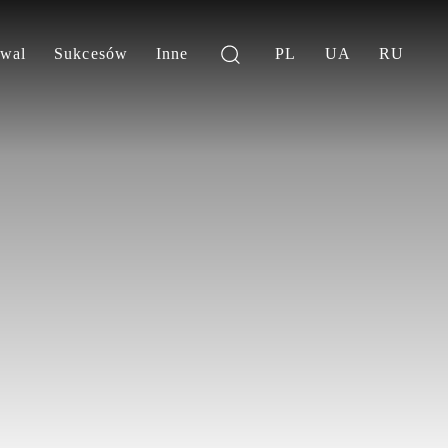
iwal
Sukcesów
Inne
PL
UA
RU