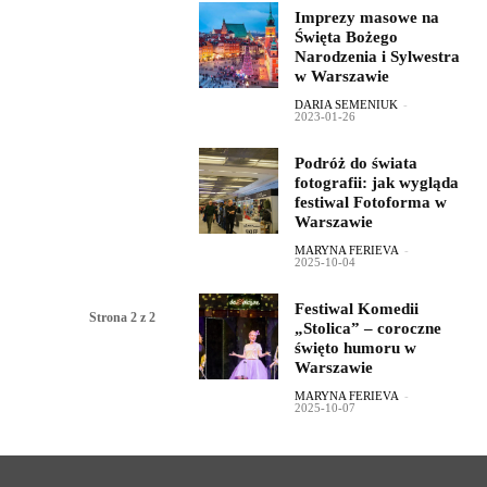
Imprezy masowe na
Święta Bożego
Narodzenia i Sylwestra
w Warszawie
DARIA SEMENIUK
-
2023-01-26
Podróż do świata
fotografii: jak wygląda
festiwal Fotoforma w
Warszawie
MARYNA FERIEVA
-
2025-10-04
Festiwal Komedii
Strona 2 z 2
„Stolica” – coroczne
święto humoru w
Warszawie
MARYNA FERIEVA
-
2025-10-07