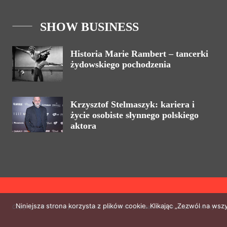
SHOW BUSINESS
Historia Marie Rambert – tancerki
żydowskiego pochodzenia
Krzysztof Stelmaszyk: kariera i
życie osobiste słynnego polskiego
aktora
Niniejsza strona korzysta z plików cookie. Klikając „Zezwól na ws
Copyright © Pełne wykorzystanie materiałów jest zabronione. Częściowe wykorz