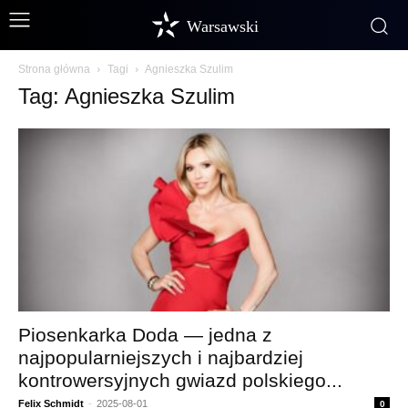
Warsawski
Strona główna
Tagi
Agnieszka Szulim
Tag: Agnieszka Szulim
Piosenkarka Doda — jedna z
najpopularniejszych i najbardziej
kontrowersyjnych gwiazd polskiego...
Felix Schmidt
-
2025-08-01
0