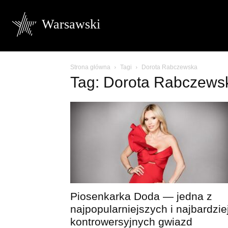
Warsawski
Strona główna
Tagi
Dorota Rabczewska
Tag: Dorota Rabczews
Piosenkarka Doda — jedna z
najpopularniejszych i najbardzie
kontrowersyjnych gwiazd