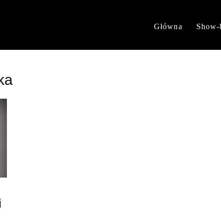
Główna
Show-
ka
j