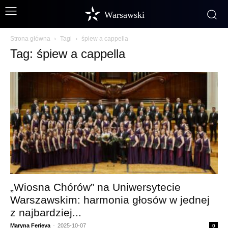
Warsawski
Strona główna
Tagi
śpiew a cappella
Tag: śpiew a cappella
„Wiosna Chórów” na Uniwersytecie
Warszawskim: harmonia głosów w jednej
z najbardziej...
Maryna Ferieva
-
2025-10-07
0