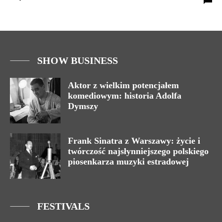
SHOW BUSINESS
Aktor z wielkim potencjałem
komediowym: historia Adolfa
Dymszy
Frank Sinatra z Warszawy: życie i
twórczość najsłynniejszego polskiego
piosenkarza muzyki estradowej
FESTIVALS