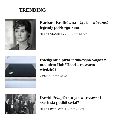
TRENDING
Barbara Krafftówna – życie i twórczość
legendy polskiego kina
OLENA STASHKEVYCH
-
2024-03-28
Inteligentna płyta indukcyjna Solgaz z
modułem Hob2Hood – co warto
wiedzieć?
ADMIN
-
2025-07-07
Dawid Przepiórka: jak warszawski
szachista podbił świat?
OLENA BYSTRYCKA
-
2023-10-21