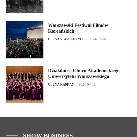
Warszawski Festiwal Filmów
Koreańskich
OLENA STASHKEVYCH
-
2024-03-28
Działalność Chóru Akademickiego
Uniwersytetu Warszawskiego
OLENA KAPKAN
-
2024-04-18
SHOW BUSINESS