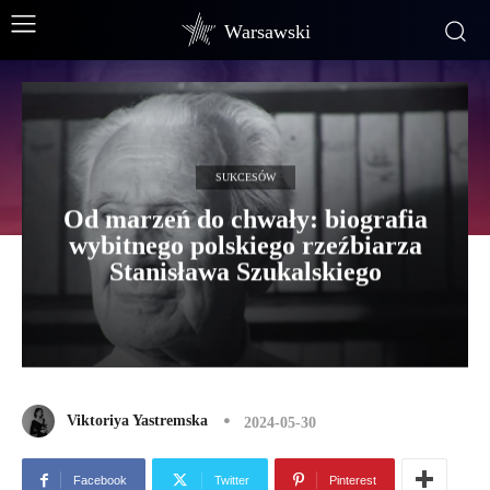
Warsawski
SUKCESÓW
Od marzeń do chwały: biografia
wybitnego polskiego rzeźbiarza
Stanisława Szukalskiego
Viktoriya Yastremska
2024-05-30
Facebook
Twitter
Pinterest