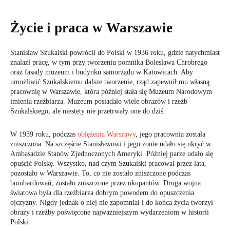
Życie i praca w Warszawie
Stanisław Szukalski powrócił do Polski w 1936 roku, gdzie natychmiast
znalazł pracę, w tym przy tworzeniu pomnika Bolesława Chrobrego
oraz fasady muzeum i budynku samorządu w Katowicach. Aby
umożliwić Szukalskiemu dalsze tworzenie, rząd zapewnił mu własną
pracownię w Warszawie, która później stała się Muzeum Narodowym
imienia rzeźbiarza. Muzeum posiadało wiele obrazów i rzeźb
Szukalskiego, ale niestety nie przetrwały one do dziś.
W 1939 roku, podczas
oblężenia Warszawy
, jego pracownia została
zniszczona. Na szczęście Stanisławowi i jego żonie udało się ukryć w
Ambasadzie Stanów Zjednoczonych Ameryki. Później parze udało się
opuścić Polskę. Wszystko, nad czym Szukalski pracował przez lata,
pozostało w Warszawie. To, co nie zostało zniszczone podczas
bombardowań, zostało zniszczone przez okupantów. Druga wojna
światowa była dla rzeźbiarza dobrym powodem do opuszczenia
ojczyzny. Nigdy jednak o niej nie zapomniał i do końca życia tworzył
obrazy i rzeźby poświęcone najważniejszym wydarzeniom w historii
Polski.