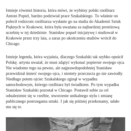
Istnieje również historia, która mówi, że wybitny polski rzeźbiarz
Antoni Popiel, bardzo podziwiał prace Szukalskiego. To właśnie on
polecił rodzicom rzeźbiarza wysłanie go na studia do Akademii Sztuk
Pięknych w Krakowie, która była uważana za najbardziej prestiżową
uczelnię w tej dziedzinie. Stanisław poparł inicjatywę i studiował w
Krakowie przez trzy lata, a zaraz po ukończeniu studiów wrócił do
Chicago.
Istnieje legenda, która wyjaśnia, dlaczego Szukalski tak szybko opuścił
Polskę: artysta uważał, że musi zdążyć wykonać popiersie swojego ojca.
Nie wiadomo tego na pewno, ale najprawdopodobniej Stanisław
przewidział śmierć swojego ojca, i niestety przeczucia go nie zawiodły.
Niedługo potem ojciec Szukalskiego zginął w wypadku
samochodowym, którego rzeźbiarz był świadkiem. Po tym wypadku
Stanisław Szukalski pozostał w Chicago. Postawił sobie za cel
odnalezienie się w rzeźbie, stworzenie unikalnego stylu i zmianę
publicznego postrzegania sztuki. I jak się później przekonamy, udało
mu się to.