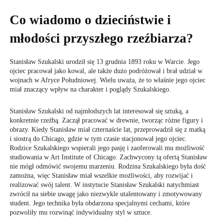
Co wiadomo o dzieciństwie i
młodości przyszłego rzeźbiarza?
Stanisław Szukalski urodził się 13 grudnia 1893 roku w Warcie. Jego
ojciec pracował jako kowal, ale także dużo podróżował i brał udział w
wojnach w Afryce Południowej. Wielu uważa, że to właśnie jego ojciec
miał znaczący wpływ na charakter i poglądy Szukalskiego.
Stanisław Szukalski od najmłodszych lat interesował się sztuką, a
konkretnie rzeźbą. Zaczął pracować w drewnie, tworząc różne figury i
obrazy. Kiedy Stanisław miał czternaście lat, przeprowadził się z matką
i siostrą do Chicago, gdzie w tym czasie stacjonował jego ojciec.
Rodzice Szukalskiego wspierali jego pasję i zaoferowali mu możliwość
studiowania w Art Institute of Chicago. Zachwycony tą ofertą Stanisław
nie mógł odmówić swojemu marzeniu. Rodzina Szukalskiego była dość
zamożna, więc Stanisław miał wszelkie możliwości, aby rozwijać i
realizować swój talent. W instytucie Stanisław Szukalski natychmiast
zwrócił na siebie uwagę jako niezwykle utalentowany i zmotywowany
student. Jego technika była obdarzona specjalnymi cechami, które
pozwoliły mu rozwinąć indywidualny styl w sztuce.