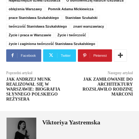
Najważniejsze dzieła rzeźbiarza
O buntowniczej naturze rzeźbiarza
oblężenia Warszawy
Pomnik Adama Mickiewicza
prace Stanisława Szukalskiego
Stanisław Szukalski
twórczość Stanisława Szukalskiego
znani warszawiacy
Życie i praca w Warszawie
Życie i twórczość
życie i zaginiona twórczość Stanisława Szukalskiego
Facebook
Twitter
Pinterest
Poprzedni artykuł
Następny artykuł
JAK ANDRZEJ MUNK
JAK ZAMIŁOWANIE DO
REALIZOWAŁ SIĘ W
ARCHITEKTURY
WARSZAWIE: BIOGRAFIA
ROZSŁAWIŁO RODZINĘ
SŁYNNEGO POLSKIEGO
MARCONI
REŻYSERA
Viktoriya Yastremska