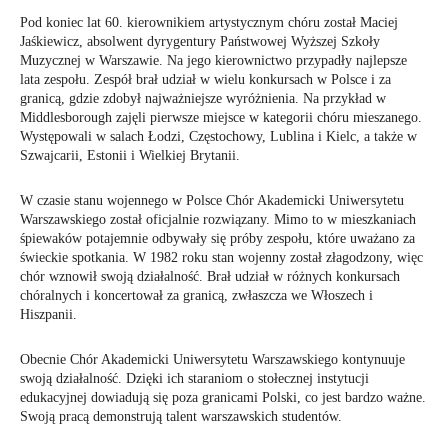
Pod koniec lat 60. kierownikiem artystycznym chóru został Maciej
Jaśkiewicz, absolwent dyrygentury Państwowej Wyższej Szkoły
Muzycznej w Warszawie. Na jego kierownictwo przypadły najlepsze
lata zespołu. Zespół brał udział w wielu konkursach w Polsce i za
granicą, gdzie zdobył najważniejsze wyróżnienia. Na przykład w
Middlesborough zajęli pierwsze miejsce w kategorii chóru mieszanego.
Występowali w salach Łodzi, Częstochowy, Lublina i Kielc, a także w
Szwajcarii, Estonii i Wielkiej Brytanii.
W czasie stanu wojennego w Polsce Chór Akademicki Uniwersytetu
Warszawskiego został oficjalnie rozwiązany. Mimo to w mieszkaniach
śpiewaków potajemnie odbywały się próby zespołu, które uważano za
świeckie spotkania. W 1982 roku stan wojenny został złagodzony, więc
chór wznowił swoją działalność. Brał udział w różnych konkursach
chóralnych i koncertował za granicą, zwłaszcza we Włoszech i
Hiszpanii.
Obecnie Chór Akademicki Uniwersytetu Warszawskiego kontynuuje
swoją działalność. Dzięki ich staraniom o stołecznej instytucji
edukacyjnej dowiadują się poza granicami Polski, co jest bardzo ważne.
Swoją pracą demonstrują talent warszawskich studentów.