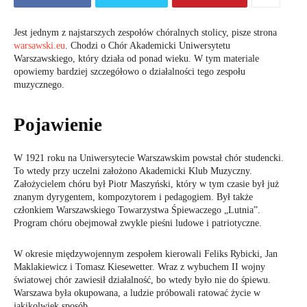
Jest jednym z najstarszych zespołów chóralnych stolicy, pisze strona
warsawski.eu
. Chodzi o Chór Akademicki Uniwersytetu
Warszawskiego, który działa od ponad wieku. W tym materiale
opowiemy bardziej szczegółowo o działalności tego zespołu
muzycznego.
Pojawienie
W 1921 roku na Uniwersytecie Warszawskim powstał chór studencki.
To wtedy przy uczelni założono Akademicki Klub Muzyczny.
Założycielem chóru był Piotr Maszyński, który w tym czasie był już
znanym dyrygentem, kompozytorem i pedagogiem. Był także
członkiem Warszawskiego Towarzystwa Śpiewaczego „Lutnia”.
Program chóru obejmował zwykle pieśni ludowe i patriotyczne.
W okresie międzywojennym zespołem kierowali Feliks Rybicki, Jan
Maklakiewicz i Tomasz Kiesewetter. Wraz z wybuchem II wojny
światowej chór zawiesił działalność, bo wtedy było nie do śpiewu.
Warszawa była okupowana, a ludzie próbowali ratować życie w
jakikolwiek sposób.