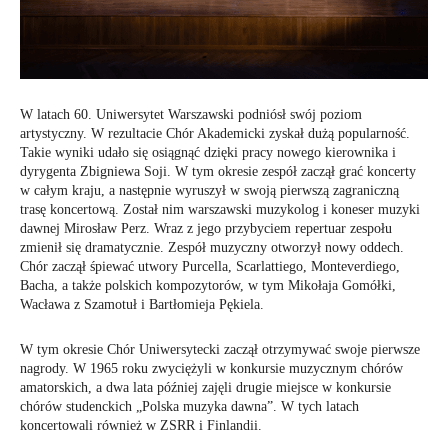
W latach 60. Uniwersytet Warszawski podniósł swój poziom
artystyczny. W rezultacie Chór Akademicki zyskał dużą popularność.
Takie wyniki udało się osiągnąć dzięki pracy nowego kierownika i
dyrygenta Zbigniewa Soji. W tym okresie zespół zaczął grać koncerty
w całym kraju, a następnie wyruszył w swoją pierwszą zagraniczną
trasę koncertową. Został nim warszawski muzykolog i koneser muzyki
dawnej Mirosław Perz. Wraz z jego przybyciem repertuar zespołu
zmienił się dramatycznie. Zespół muzyczny otworzył nowy oddech.
Chór zaczął śpiewać utwory Purcella, Scarlattiego, Monteverdiego,
Bacha, a także polskich kompozytorów, w tym Mikołaja Gomółki,
Wacława z Szamotuł i Bartłomieja Pękiela.
W tym okresie Chór Uniwersytecki zaczął otrzymywać swoje pierwsze
nagrody. W 1965 roku zwyciężyli w konkursie muzycznym chórów
amatorskich, a dwa lata później zajęli drugie miejsce w konkursie
chórów studenckich „Polska muzyka dawna”. W tych latach
koncertowali również w ZSRR i Finlandii.