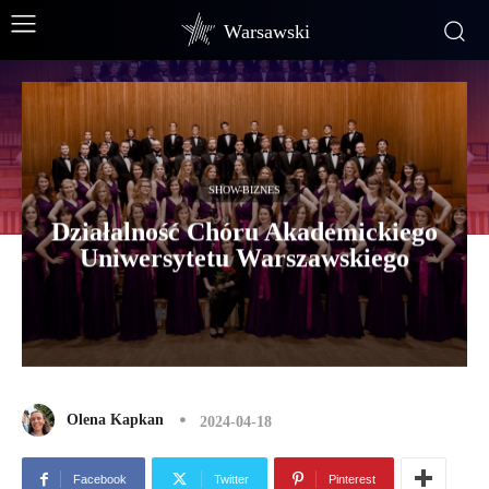
Warsawski
SHOW-BIZNES
Działalność Chóru Akademickiego
Uniwersytetu Warszawskiego
Olena Kapkan
2024-04-18
Facebook
Twitter
Pinterest