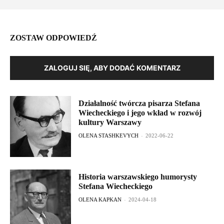
ZOSTAW ODPOWIEDŹ
ZALOGUJ SIĘ, ABY DODAĆ KOMENTARZ
Działalność twórcza pisarza Stefana
Wiecheckiego i jego wkład w rozwój
kultury Warszawy
OLENA STASHKEVYCH
-
2022-06-22
Historia warszawskiego humorysty
Stefana Wiecheckiego
OLENA KAPKAN
-
2024-04-18