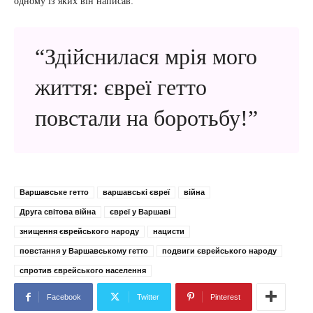
одному із яких він написав:
“Здійснилася мрія мого
життя: євреї гетто
повстали на боротьбу!”
Варшавське гетто
варшавські євреї
війна
Друга світова війна
євреї у Варшаві
знищення єврейського народу
нацисти
повстання у Варшавському гетто
подвиги єврейського народу
спротив єврейського населення
Facebook
Twitter
Pinterest