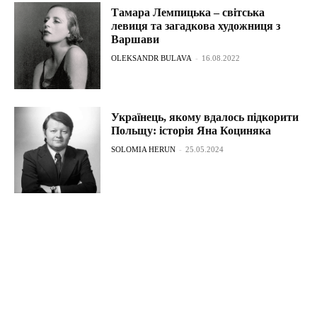
Тамара Лемпицька – світська
левиця та загадкова художниця з
Варшави
OLEKSANDR BULAVA
-
16.08.2022
Українець, якому вдалось підкорити
Польщу: історія Яна Коциняка
SOLOMIA HERUN
-
25.05.2024