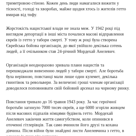
триметровою стіною. Кожен день люди намагалися вижити у
тісності, голоді та хворобах, майже щодня хтось із жителів гетто
вмирав від тифу.
Жорстокість нацистської влади не знала меж. У 1942 році під
виглядом депортації в інші міста почалися масові відправлення
євреїв із гетто у табори смерті. У тому ж році була створена
Єврейська бойова організація, до якої увійшло декілька сотень
людей, а її очільником став 24-річний Мордехай Анелевич.
Організація неодноразово зривала плани нацистів та
перешкоджали вивезенню людей у табори смерті. Але боротьба
була нерівною, повстанці мали лише один кулемет, декілька
гвинтівок та револьвери. За величезні гроші членам організації
доводилося поповнювати свій бойовий арсенал на чорному ринку.
Повстання тривало до 16 травня 1943 року. За час героїчної
боротьби загинуло 7000 тисяч євреїв, а ще 6000 згоріли живцем
після масових підпалів німцями будівель гетто. Мордехай
Анелевич закінчив життя самогубством, коли опинився в
оточенні гітлерівців. Так само вчинили його друзі та кохана
дівчина. Після війни були знайдені листи Анелевчина з гетто, в