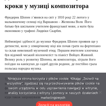
Niniejsza strona korzysta z plików cookie. Klikając „Zezwól na
wszystkie”, zgadzasz się na przechowywanie plików cookie na
swoim urządzeniu w celu usprawnienia nawigacji w witrynie,
analizy korzystania z witryny i pomocy w naszych działaniach
marketingowych
Zezwól na wszystkie