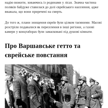
надію вижити, ховаючись із родинами у лісах. Значна частина
поляків байдуже ставилася до долі єврейського населення, адже
вважала, що вони приречені на смерть.
До того ж, плани знищення євреїв були цілком таємними. Масові
розстріли подавалися як переселення в інші регіони, а газові
камери у концтаборах були замасковані під душові кімнати.
Про Варшавське гетто та
єврейське повстання