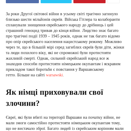
За роки Другої світової війни в усьому світі трагічно загинуло
близько шести мільйонів євреїв. Війська Гітлера та колаборанти
спланували знищення єврейського народу до дрібниць і цей
страшний геноцид тривав до кінця війни. Людство знає багато
про трагічні події 1939 – 1945 років, однак не так багато відомо
про опір єврейського населення нацистському режиму. Можливо
через те, що в більшій мірі серед загиблих євреїв були діти, жінки
та люди похилого віку, які не спроможні були протистояти
жахливій смерті. Однак, сильний єврейський народ все ж
знаходив способи протистояти німецьким окупантам і яскравим
прикладом такої боротьби є повстання у Варшавському
гетто. Більше на сайті
warsawski
.
Як німці приховували свої
злочини?
Євреї, які були вбиті на території Варшави на початку війни, не
мали змоги самостійно протистояти німецьким окупантам тому,
що не вистачало зброї. Багато людей із єврейським корінням мали