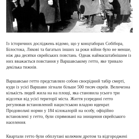
Із історичних досліджень відомо, що у концтаборах Собібора,
Білостока, Ляхові та багатьох інших за роки війни було не менше,
ніж два десятки єврейських повстань. Однак наймасштабнішим із
них вважається повстання у Варшавському гетто, яке тривало
декілька тижнів.
Варшавське гетто представляло собою своєрідний табір смерті,
куди із усієї Варшави зігнали більше 500 тисяч євреїв. Величезна
кількість людей жила на на площі, яка становила усього три
відсотки від усієї території міста. Життя усередині гетто
регулював встановлений нацистською владою юденрат.
Продовольчі норми у 184 кілокалорій на особу, офіційно
встановлені у гетто, були спрямовані на знищення єврейського
населення.
Квартали гетто були обплутані колючим дротом та відгороджені