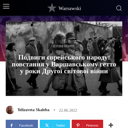
Warsawski
ІСТОРІЇ УСПІХУ
Подвиги єврейського народу:
повстання у Варшавському гетто
у роки Другої світової війни
Yelizaveta Skaleba
22.06.2022
Facebook
Twitter
Pinterest