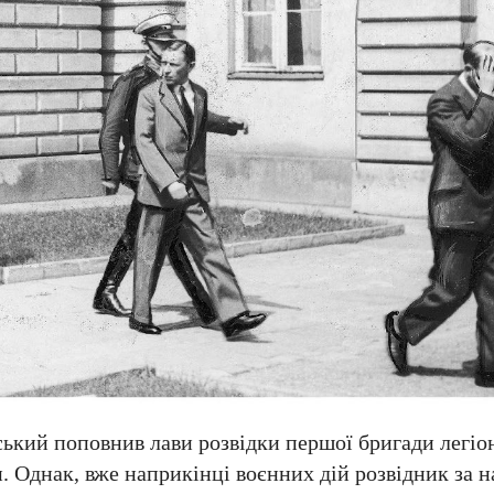
ький поповнив лави розвідки першої бригади легіон
и. Однак, вже наприкінці воєнних дій розвідник за 