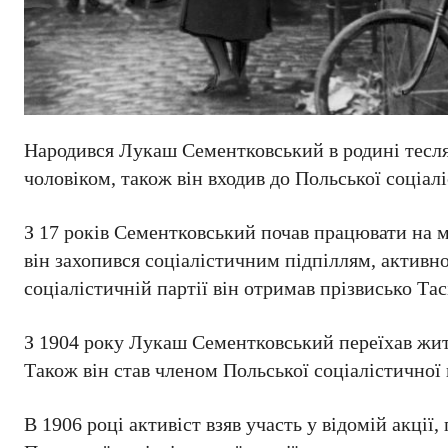
Народився Лукаш Сементковський в родині тесляр
чоловіком, також він входив до Польської соціалі
З 17 років Сементковський почав працювати на м
він захопився соціалістичним підпіллям, активн
соціалістичній партії він отримав прізвисько Тас
З 1904 року Лукаш Сементковський переїхав жит
Також він став членом Польської соціалістичної 
В 1906 році активіст взяв участь у відомій акції,