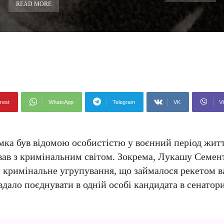
READ MORE
rest
WhatsApp
Telegram
VK
Vi
мка був відомою особистістю у воєнний період жит
ував з кримінальним світом. Зокрема, Лукашу Семе
ти кримінальне угрупування, що займалося рекетом 
дало поєднувати в одній особі кандидата в сенатори