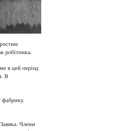
простим
дж робітника.
ме в цей період
и. В
 фабрику.
 Павяка. Члени