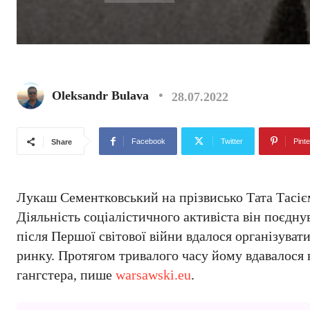
Oleksandr Bulava
28.07.2022
Facebook
Twitter
Pinte
Share
Лукаш Сементковський на прізвисько Тата Тасіє
Діяльність соціалістичного активіста він поєдн
після Першої світової війни вдалося організува
ринку. Протягом тривалого часу йому вдавалося в
гангстера, пише
warsawski.eu
.