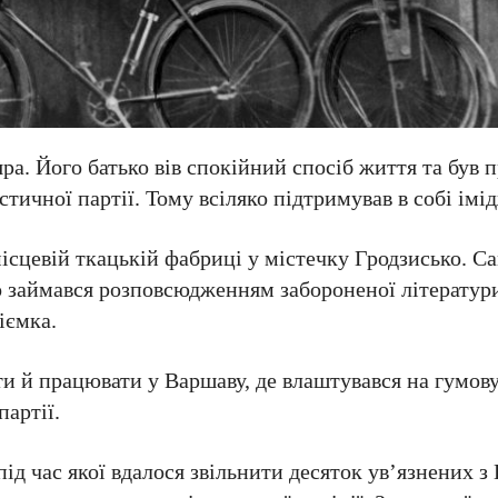
а. Його батько вів спокійний спосіб життя та був 
стичної партії. Тому всіляко підтримував в собі імі
ісцевій ткацькій фабриці у містечку Гродзисько. Са
о займався розповсюдженням забороненої літератур
іємка.
и й працювати у Варшаву, де влаштувався на гумову
партії.
 під час якої вдалося звільнити десяток ув’язнених з