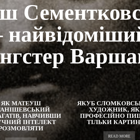
ш Сементков
– найвідоміши
ангстер Варша
ЯК МАТЕУШ
ЯКУБ СЛОМКОВСЬ
ТАНІШЕВСЬКИЙ
ХУДОЖНИК, Я
АГАТІВ, НАВЧИВШИ
ПРОФЕСІЙНО ПИ
ЧНИЙ ІНТЕЛЕКТ
ТІЛЬКИ КАРТИНИ
РОЗМОВЛЯТИ
READ MORE