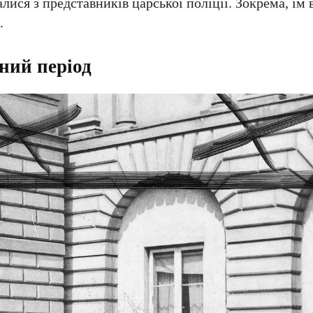
лися з представників царської поліції. Зокрема, їм
.
ний період