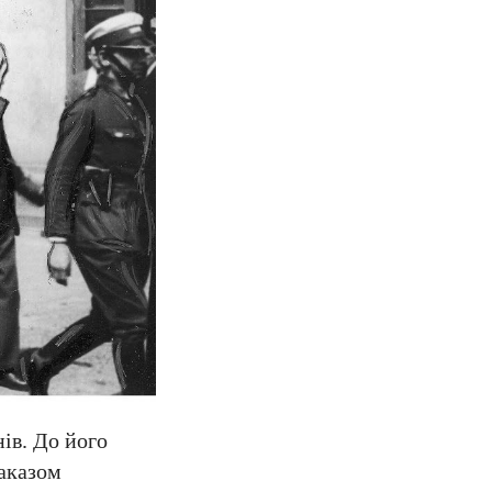
ів. До його
наказом