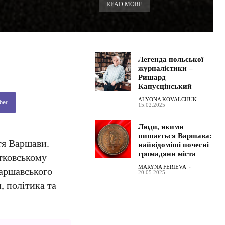
READ MORE
Легенда польської
журналістики –
Ришард
Капусцінський
ALYONA KOVALCHUK
-
ber
15.02.2025
Люди, якими
пишається Варшава:
тя Варшави.
найвідоміші почесні
громадяни міста
нтковському
MARYNA FERIEVA
-
варшавського
20.05.2025
, політика та