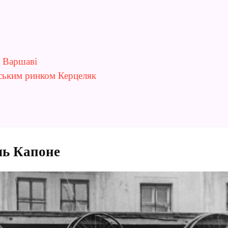
у Варшаві
ським ринком Керцеляк
ль Капоне