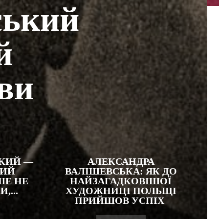
ський
й
ви
КИЙ —
АЛЕКСАНДРА
КИЙ
ВАЛІШЕВСЬКА: ЯК ДО
ШЕ НЕ
НАЙЗАГАДКОВІШОЇ
,...
ХУДОЖНИЦІ ПОЛЬЩІ
ПРИЙШОВ УСПІХ