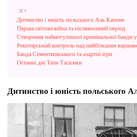
Дитинство і юність польського Аль Капоне
Перша світова війна та післявоєнний період
Створення наймогутнішої кримінальної банди 
Рекетирський контроль над найбільшим варшав
Банда Сементковського та азартні ігри
Останні дні Тати Тасіємки
Дитинство і юність польського А