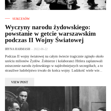
SUKCESÓW
Wyczyny narodu żydowskiego:
powstanie w getcie warszawskim
podczas II Wojny Światowej
IRYNA HARMASH
-
2022-06-22
Podczas II wojny światowej na całym świecie tragicznie zginęło około
sześciu milionów Żydów. Żołnierze i kolaboranci Hitlera zaplanowali
zniszczenie narodu żydowskiego w najdrobniejszych szczegółach, a to
straszliwe ludobójstwo trwało do końca wojny. Ludzkość wiele wie...
VIEW POST