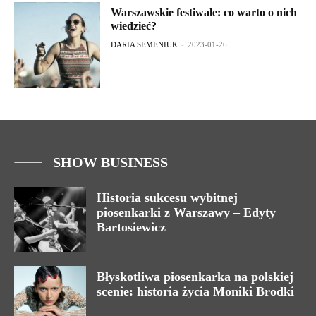
Warszawskie festiwale: co warto o nich
wiedzieć?
DARIA SEMENIUK
-
2023-01-26
SHOW BUSINESS
Historia sukcesu wybitnej
piosenkarki z Warszawy – Edyty
Bartosiewicz
Błyskotliwa piosenkarka na polskiej
scenie: historia życia Moniki Brodki