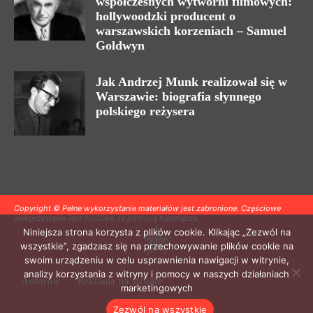
współczesnych wytwórni filmowych:
hollywoodzki producent o
warszawskich korzeniach – Samuel
Goldwyn
Jak Andrzej Munk realizował się w
Warszawie: biografia słynnego
polskiego reżysera
Copyright © Pełne wykorzystanie materiałów jest zabronione. Częściowe
wykorzystanie jest możliwe za pomocą hiperłącza.
Niniejsza strona korzysta z plików cookie. Klikając „Zezwól na
wszystkie”, zgadzasz się na przechowywanie plików cookie na
swoim urządzeniu w celu usprawnienia nawigacji w witrynie,
analizy korzystania z witryny i pomocy w naszych działaniach
Autorów
Reklama na stronie
marketingowych
Zezwól na wszystkie