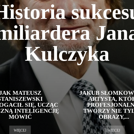
Historia sukces
miliardera Jan
Kulczyka
JAK MATEUSZ
JAKUB SŁOMKOWS
STANISZEWSKI
ARTYSTA, KTÓ
OGACIŁ SIĘ, UCZĄC
PROFESJONALN
ZNĄ INTELIGENCJĘ
TWORZY NIE TY
MÓWIĆ
OBRAZY,...
WIĘCEJ
WIĘCEJ