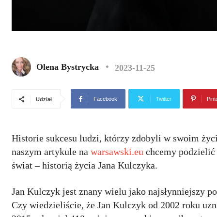
Olena Bystrycka
2023-11-25
Facebook
Twitter
Pint
Udział
Historie sukcesu ludzi, którzy zdobyli w swoim życ
naszym artykule na
warsawski.eu
chcemy podzielić 
świat – historią życia Jana Kulczyka.
Jan Kulczyk jest znany wielu jako najsłynniejszy po
Czy wiedzieliście, że Jan Kulczyk od 2002 roku u