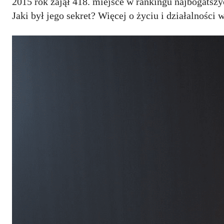
2015 rok zajął 418. miejsce w rankingu najbogatszy
Jaki był jego sekret? Więcej o życiu i działalnoś