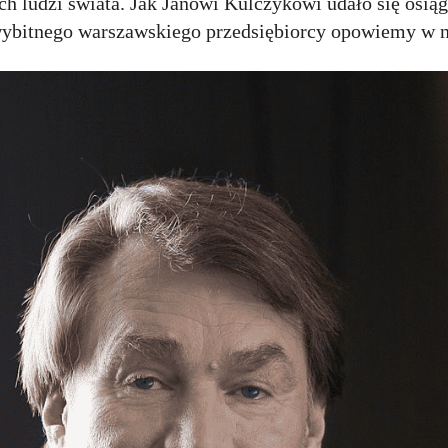
ch ludzi świata. Jak Janowi Kulczykowi udało się osiąg
ci wybitnego warszawskiego przedsiębiorcy opowiemy w 