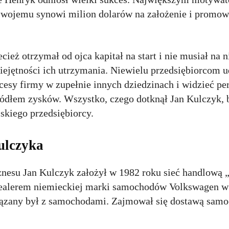
ł swojemu synowi milion dolarów na założenie i promo
cież otrzymał od ojca kapitał na start i nie musiał na n
ejętności ich utrzymania. Niewielu przedsiębiorcom ud
kcesy firmy w zupełnie innych dziedzinach i widzieć p
ródłem zysków. Wszystko, czego dotknął Jan Kulczyk, 
skiego przedsiębiorcy.
ulczyka
znesu Jan Kulczyk założył w 1982 roku sieć handlową „
m dealerem niemieckiej marki samochodów Volkswagen w
iązany był z samochodami. Zajmował się dostawą sam