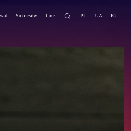
iwal
Sukcesów
Inne
PL
UA
RU