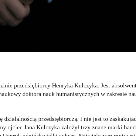
dzinie przedsiębiorcy Henryka Kulczyka. Jest absolwe
naukowy doktora nauk humanistycznych w zakresie nau
 działalnością przedsiębiorczą. I nie jest to zaskakują
jny ojciec Jana Kulczyka założył trzy znane marki han
ie Henryk odniósł wielki sukces. Największym motywa