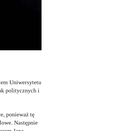
ntem Uniwersytetu
k politycznych i
ce, ponieważ tę
dlowe. Następnie
torem Jana