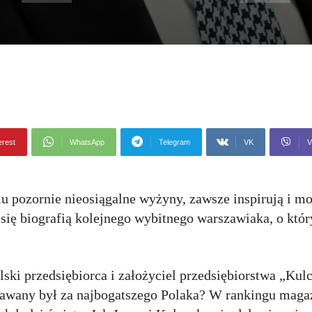
erest
WhatsApp
Telegram
VK
V
iu pozornie nieosiągalne wyżyny, zawsze inspirują i 
się biografią kolejnego wybitnego warszawiaka, o któ
lski przedsiębiorca i założyciel przedsiębiorstwa „Kul
znawany był za najbogatszego Polaka? W rankingu maga