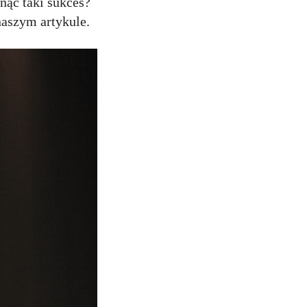
nąć taki sukces?
naszym artykule.