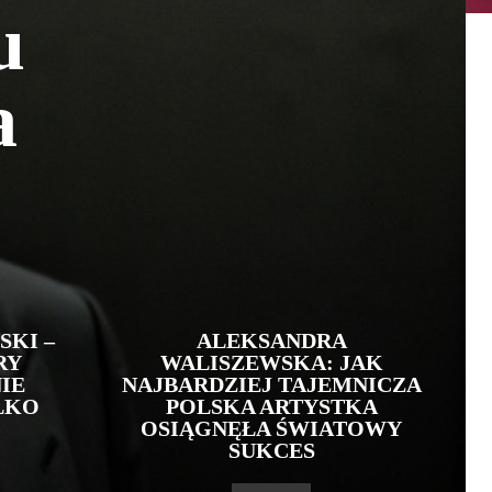
u
a
KI –
ALEKSANDRA
RY
WALISZEWSKA: JAK
IE
NAJBARDZIEJ TAJEMNICZA
LKO
POLSKA ARTYSTKA
OSIĄGNĘŁA ŚWIATOWY
SUKCES