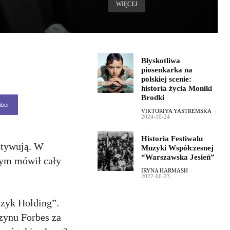
WIĘCEJ
Błyskotliwa
piosenkarka na
polskiej scenie:
historia życia Moniki
Brodki
iber
VIKTORIYA YASTREMSKA
-
2024-10-24
Historia Festiwalu
motywują. W
Muzyki Współczesnej
“Warszawska Jesień”
rym mówił cały
IRYNA HARMASH
-
2022-06-23
czyk Holding”.
zynu Forbes za