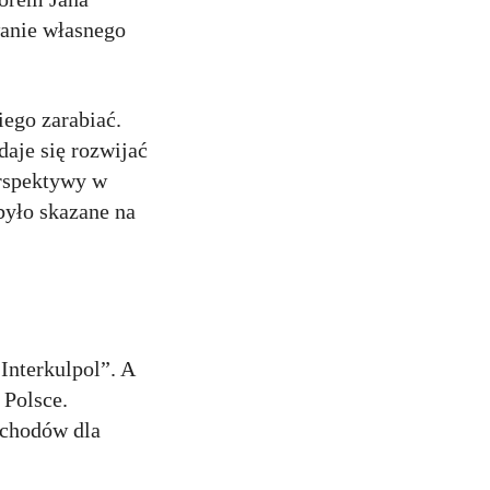
wanie własnego
iego zarabiać.
aje się rozwijać
erspektywy w
było skazane na
Interkulpol”. A
 Polsce.
ochodów dla