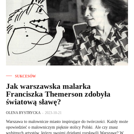
SUKCESÓW
Jak warszawska malarka
Franciszka Themerson zdobyła
światową sławę?
OLENA BYSTRYCKA
-
2023-10-21
Warszawa to malownicze miasto inspirujące do twórczości. Każdy może
opowiedzieć o malowniczym pięknie stolicy Polski. Ale czy znasz
wybitnych artystów, którzy swoimi dziełami rozsławili Warszawę? W