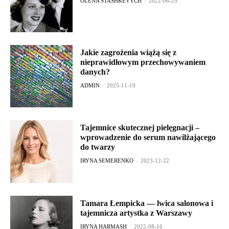
OLENA STASHKEVYCH
-
2022-06-29
Jakie zagrożenia wiążą się z
nieprawidłowym przechowywaniem
danych?
ADMIN
-
2025-11-19
Tajemnice skutecznej pielęgnacji –
wprowadzenie do serum nawilżającego
do twarzy
IRYNA SEMERENKO
-
2023-12-22
Tamara Łempicka — lwica salonowa i
tajemnicza artystka z Warszawy
IRYNA HARMASH
-
2022-08-16