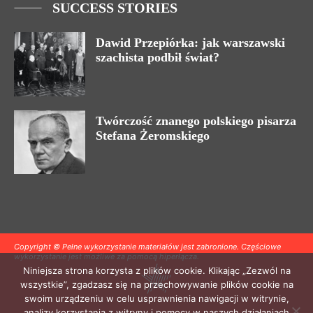
SUCCESS STORIES
Dawid Przepiórka: jak warszawski
szachista podbił świat?
Twórczość znanego polskiego pisarza
Stefana Żeromskiego
Copyright © Pełne wykorzystanie materiałów jest zabronione. Częściowe
wykorzystanie jest możliwe za pomocą hiperłącza.
Niniejsza strona korzysta z plików cookie. Klikając „Zezwól na
wszystkie”, zgadzasz się na przechowywanie plików cookie na
swoim urządzeniu w celu usprawnienia nawigacji w witrynie,
analizy korzystania z witryny i pomocy w naszych działaniach