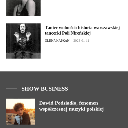
Taniec wolności: historia warszawskiej
tancerki Poli Nireńskiej
OLENA KAPKAN
-
2023-01-11
SHOW BUSINESS
Dawid Podsiadło, fenomen
współczesnej muzyki polskiej