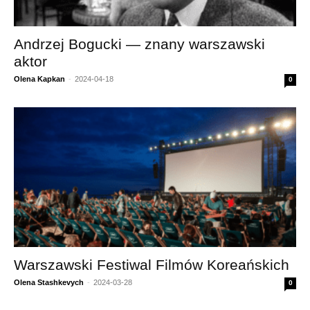
Andrzej Bogucki — znany warszawski
aktor
Olena Kapkan
-
2024-04-18
0
Warszawski Festiwal Filmów Koreańskich
Olena Stashkevych
-
2024-03-28
0