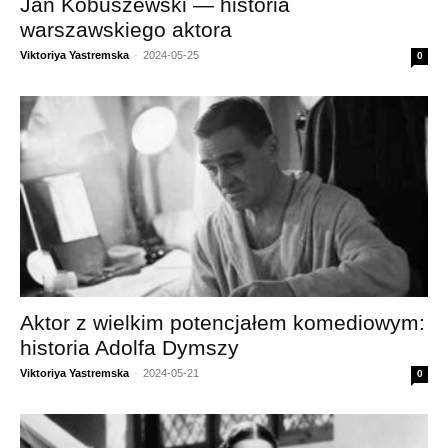
Jan Kobuszewski — historia
warszawskiego aktora
Viktoriya Yastremska
-
2024-05-25
0
Aktor z wielkim potencjałem komediowym:
historia Adolfa Dymszy
Viktoriya Yastremska
-
2024-05-21
0