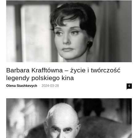
Barbara Krafftówna – życie i twórczość
legendy polskiego kina
Olena Stashkevych
-
2024-03-28
0