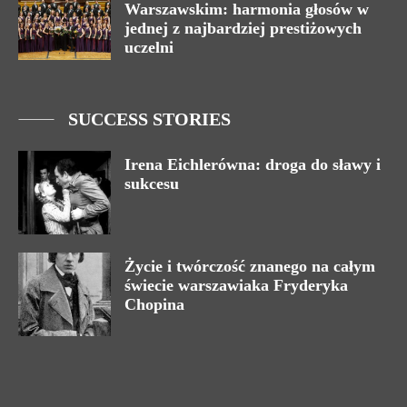
Warszawskim: harmonia głosów w
jednej z najbardziej prestiżowych
uczelni
SUCCESS STORIES
Irena Eichlerówna: droga do sławy i
sukcesu
Życie i twórczość znanego na całym
świecie warszawiaka Fryderyka
Chopina