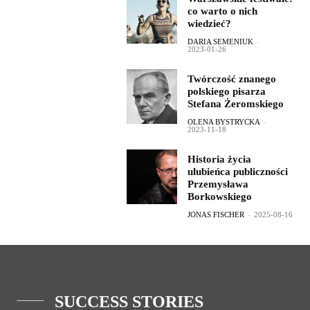
co warto o nich
wiedzieć?
DARIA SEMENIUK
-
2023-01-26
Twórczość znanego
polskiego pisarza
Stefana Żeromskiego
OLENA BYSTRYCKA
-
2023-11-18
Historia życia
ulubieńca publiczności
Przemysława
Borkowskiego
JONAS FISCHER
-
2025-08-16
SUCCESS STORIES