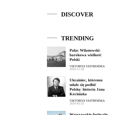
DISCOVER
TRENDING
Pałac Wilanowski:
barokowa wielkość
Polski
VIKTORIYA YASTREMSKA
-
2024-11-18
Ukrainiec, któremu
udało się podbić
Polskę: historia Jana
Kociniaka
VIKTORIYA YASTREMSKA
-
2024-05-25
Warszawskie festiwale: