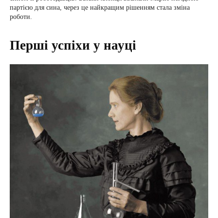
партією для сина, через це найкращим рішенням стала зміна
роботи.
Перші успіхи у науці