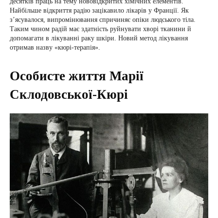
десятків праць на тему нововідкритих хімічних елементів.
Найбільше відкриття радію зацікавило лікарів у Франції. Як
з’ясувалося, випромінювання спричиняє опіки людського тіла.
Таким чином радій має здатність руйнувати хворі тканини й
допомагати в лікуванні раку шкіри. Новий метод лікування
отримав назву «кюрі-терапія».
Особисте життя Марії
Склодовської-Кюрі