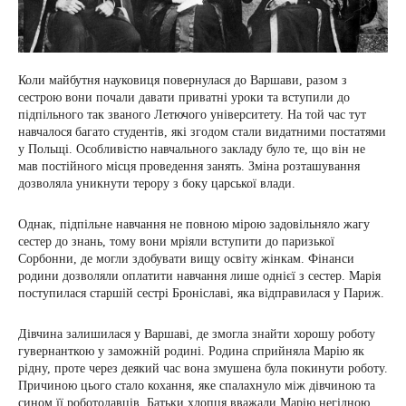
Коли майбутня науковиця повернулася до Варшави, разом з
сестрою вони почали давати приватні уроки та вступили до
підпільного так званого Летючого університету. На той час тут
навчалося багато студентів, які згодом стали видатними постатями
у Польщі. Особливістю навчального закладу було те, що він не
мав постійного місця проведення занять. Зміна розташування
дозволяла уникнути терору з боку царської влади.
Однак, підпільне навчання не повною мірою задовільняло жагу
сестер до знань, тому вони мріяли вступити до паризької
Сорбонни, де могли здобувати вищу освіту жінкам. Фінанси
родини дозволяли оплатити навчання лише однієї з сестер. Марія
поступилася старшій сестрі Броніславі, яка відправилася у Париж.
Дівчина залишилася у Варшаві, де змогла знайти хорошу роботу
гувернанткою у заможній родині. Родина сприйняла Марію як
рідну, проте через деякий час вона змушена була покинути роботу.
Причиною цього стало кохання, яке спалахнуло між дівчиною та
сином її роботодавців. Батьки хлопця вважали Марію негідною