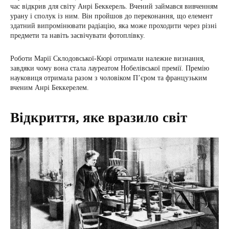
час відкрив для світу Анрі Беккерель. Вчений займався вивченням
урану і сполук із ним. Він пройшов до переконання, що елемент
здатний випромінювати радіацію, яка може проходити через різні
предмети та навіть засвічувати фотоплівку.
Роботи Марії Склодовської-Кюрі отримали належне визнання,
завдяки чому вона стала лауреатом Нобелівської премії. Премію
науковиця отримала разом з чоловіком П’єром та французьким
вченим Анрі Беккерелем.
Відкриття, яке вразило світ