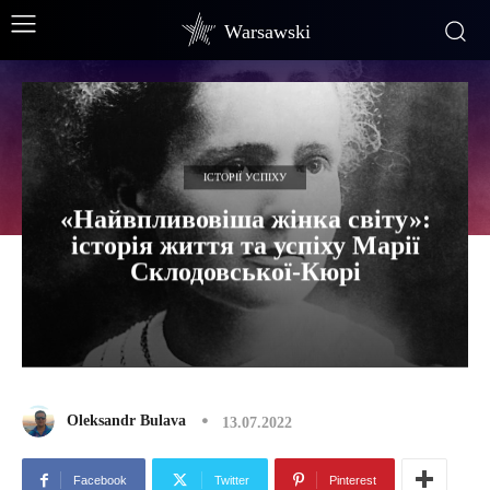
Warsawski
ІСТОРІЇ УСПІХУ
«Найвпливовіша жінка світу»:
історія життя та успіху Марії
Склодовської-Кюрі
Oleksandr Bulava
13.07.2022
Facebook
Twitter
Pinterest