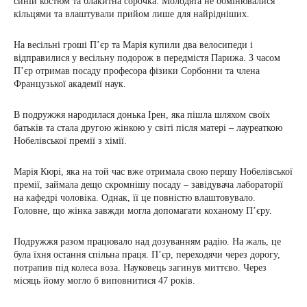
синій костюм та блакитна сорочка. Молодята не обмінювалися
кільцями та влаштували прийом лише для найрідніших.
На весільні гроші П’єр та Марія купили два велосипеди і
відправилися у весільну подорож в передмістя Парижа. З часом
П’єр отримав посаду професора фізики Сорбонни та члена
Французької академії наук.
В подружжя народилася донька Ірен, яка пішла шляхом своїх
батьків та стала другою жінкою у світі після матері – лауреаткою
Нобелівської премії з хімії.
Марія Кюрі, яка на той час вже отримала свою першу Нобелівської
премії, займала дещо скромнішу посаду – завідувача лабораторії
на кафедрі чоловіка. Однак, її це повністю влаштовувало.
Головне, що жінка завжди могла допомагати коханому П’єру.
Подружжя разом працювало над дозуванням радію. На жаль, це
була їхня остання спільна праця. П’єр, переходячи через дорогу,
потрапив під колеса воза. Науковець загинув миттєво. Через
місяць йому могло б виповнитися 47 років.