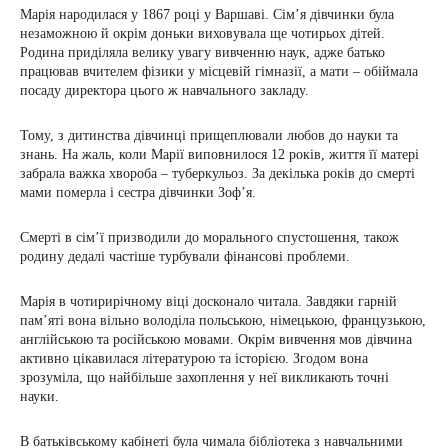
Марія народилася у 1867 році у Варшаві. Сім’я дівчинки була
незаможною й окрім доньки виховувала ще чотирьох дітей.
Родина приділяла велику увагу вивченню наук, адже батько
працював вчителем фізики у місцевій гімназії, а мати – обіймала
посаду директора цього ж навчального закладу.
Тому, з дитинства дівчинці прищеплювали любов до науки та
знань. На жаль, коли Марії виповнилося 12 років, життя її матері
забрала важка хвороба – туберкульоз. За декілька років до смерті
мами померла і сестра дівчинки Зоф’я.
Смерті в сім’ї призводили до морального спустошення, також
родину дедалі частіше турбували фінансові проблеми.
Марія в чотирирічному віці досконало читала. Завдяки гарній
пам’яті вона вільно володіла польською, німецькою, французькою,
англійською та російською мовами. Окрім вивчення мов дівчина
активно цікавилася літературою та історією. Згодом вона
зрозуміла, що найбільше захоплення у неї викликають точні
науки.
В батьківському кабінеті була чимала бібліотека з навчальними