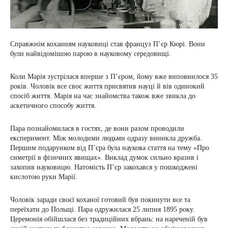
Справжнім коханням науковиці став француз П’єр Кюрі. Вони
були найвідомішою парою в науковому середовищі.
Коли Марія зустрілася вперше з П’єром, йому вже виповнилося 35
років. Чоловік все своє життя присвятив науці й вів одинокий
спосіб життя. Марія на час знайомства також вже звикла до
аскетичного способу життя.
Пара познайомилася в гостях, де вони разом проводили
експеримент. Між молодими людьми одразу виникла дружба.
Першим подарунком від П’єра була наукова стаття на тему «Про
симетрії в фізичних явищах». Виклад думок сильно вразив і
захопив науковицю. Натомість П’єр закохався у пошкоджені
кислотою руки Марії.
Чоловік заради своєї коханої готовий був покинути все та
переїхати до Польщі. Пара одружилася 25 липня 1895 року.
Церемонія обійшлася без традиційних вбрань: на нареченій був