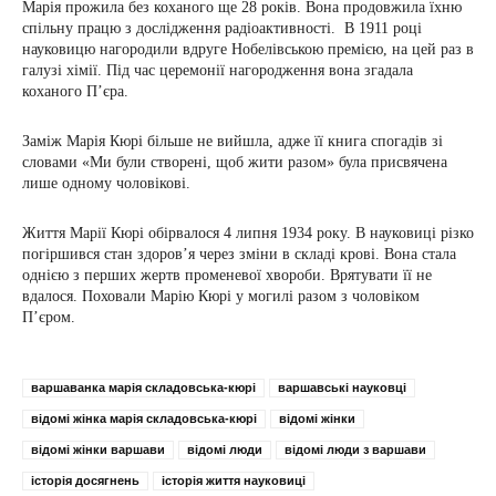
Марія прожила без коханого ще 28 років. Вона продовжила їхню
спільну працю з дослідження радіоактивності. В 1911 році
науковицю нагородили вдруге Нобелівською премією, на цей раз в
галузі хімії. Під час церемонії нагородження вона згадала
коханого П’єра.
Заміж Марія Кюрі більше не вийшла, адже її книга спогадів зі
словами «Ми були створені, щоб жити разом» була присвячена
лише одному чоловікові.
Життя Марії Кюрі обірвалося 4 липня 1934 року. В науковиці різко
погіршився стан здоров’я через зміни в складі крові. Вона стала
однією з перших жертв променевої хвороби. Врятувати її не
вдалося. Поховали Марію Кюрі у могилі разом з чоловіком
П’єром.
варшаванка марія складовська-кюрі
варшавські науковці
відомі жінка марія складовська-кюрі
відомі жінки
відомі жінки варшави
відомі люди
відомі люди з варшави
історія досягнень
історія життя науковиці