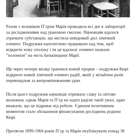
Разом з чоловіком П’єром Марія проводила всі дні в лабораторії
за дослідженнями над урановою смолою. Науковцям вдалося
отримати субстанцію, що містила невідомий досі хімічний
елемент. Подружжя наполегливо працювало над тим, щоб
відкрити нову сполуку і їм це вдалося: елемент назвали
“полонієм” на честь батьківщини Марії.
Ще через чотири місяці трапився новий прорив – подружжя Кюрі
відкрило новий хімічний елемент радій, який у мільйони разів
перевищував за випромінюванням уран.
Після цього подружжя науковців отримало славу та світове
визнання, однак Марія та П’єр не надто раділи такій увазі, адже
вважали, що це відриває від роботи. Єдиним позитивним
моментом стало збільшення фінансування досліджень родини
Кюрі.
Протягом 1899-1904 років П’єр та Марія опублікували понад 30