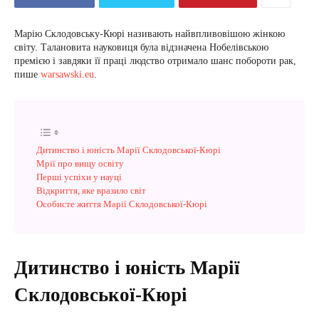
Марію Склодовську-Кюрі називають найвпливовішою жінкою
світу. Талановита науковиця була відзначена Нобелівською
премією і завдяки її праці людство отримало шанс побороти рак,
пише
warsawski.eu
.
Дитинство і юність Марії Склодовської-Кюрі
Мрії про вищу освіту
Перші успіхи у науці
Відкриття, яке вразило світ
Особисте життя Марії Склодовської-Кюрі
Дитинство і юність Марії
Склодовської-Кюрі