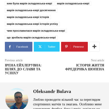
ким була марія складовська-кюрі
марія складовська-кюрі
марія складовська-кюрі досягнення
марія складовська-кюрі історія
марія складовська-кюрі історія успіху
чим прославилася марія складовська-кюрі
що зробила марія складовська-кюрі
Facebook
Twitter
Pinterest
Previous article
Next article
ІРЕНА ЕЙХЛЕРУВНА:
ІСТОРІЯ ЖИТТЯ
ШЛЯХ ДО СЛАВИ ТА
ФРЕДЕРИКА ШОПЕНА
УСПІХУ
Oleksandr Bulava
Люблю проводити вільний час за переглядом
спортивних матчів та змагань. Особливо мене
захоплюють футбол, бокс і теніс, оскільки це