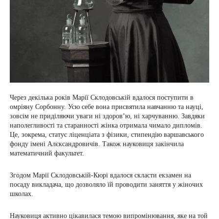
Через декілька років Марії Склодовській вдалося поступити в
омріяну Сорбонну. Усю себе вона присвятила навчанню та науці,
зовсім не приділяючи уваги ні здоров’ю, ні харчуванню. Завдяки
наполегливості та старанності жінка отримала чимало дипломів.
Це, зокрема, статус ліценціата з фізики, стипендію варшавського
фонду імені Алєксандровичів. Також науковиця закінчила
математичний факультет.
Згодом Марії Склодовській-Кюрі вдалося скласти екзамен на
посаду викладача, що дозволяло їй проводити заняття у жіночих
школах.
Науковиця активно цікавилася темою випромінювання, яке на той