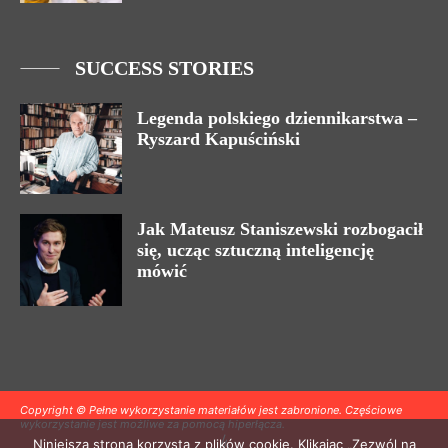
SUCCESS STORIES
Legenda polskiego dziennikarstwa –
Ryszard Kapuściński
Jak Mateusz Staniszewski rozbogacił
się, ucząc sztuczną inteligencję
mówić
Copyright © Pełne wykorzystanie materiałów jest zabronione. Częściowe
wykorzystanie jest możliwe za pomocą hiperłącza.
Niniejsza strona korzysta z plików cookie. Klikając „Zezwól na