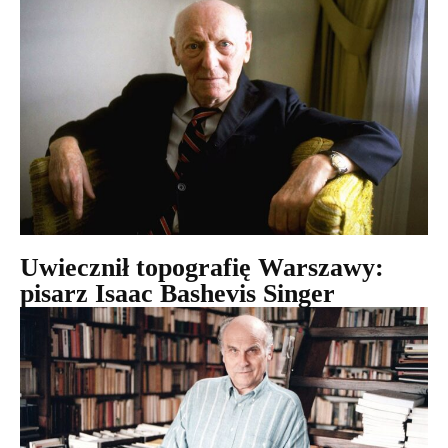
Uwiecznił topografię Warszawy:
pisarz Isaac Bashevis Singer